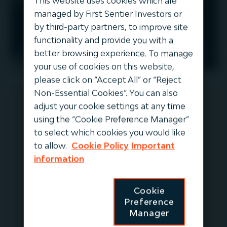
This website uses cookies which are
managed by First Sentier Investors or
by third-party partners, to improve site
functionality and provide you with a
better browsing experience. To manage
NORDAMERIKA
your use of cookies on this website,
please click on “Accept All” or “Reject
Non-Essential Cookies”. You can also
adjust your cookie settings at any time
using the “Cookie Preference Manager”
US Signal
to select which cookies you would like
to allow.
Cookie Policy
Important
US Signal Company, LLC ist ein
information
führender Anbieter von
Rechenzentren und
Glasfasernetzlösungen in den
Cookie
Preference
Vereinigten Staaten. Das
Manager
Unternehmen betreibt ein rund 10,000