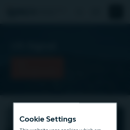
Suchen
Suchen
Über uns
US Signal
Verantwortungsvolles
Alle
Investieren
Vermögenswerte
Neuigkeiten und Einblicke
Unser Angebot
US Signal
Cookie Settings
DIGITALES