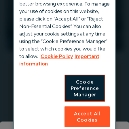
better browsing experience. To manage
ENERGIE
your use of cookies on this website,
please click on “Accept All” or “Reject
Non-Essential Cookies”. You can also
adjust your cookie settings at any time
using the “Cookie Preference Manager”
EUROPA
to select which cookies you would like
to allow.
Cookie Policy
Important
information
Nordion Energi
Cookie
Preference
Manager
Nordion Energi wurde durch die
Integration von drei Übernahmen
gegründet: Swedegas (2018), Weum
Accept All
Gas (2018) und Falbygdens Energi
Cookies
(2021). Zu den Tätigkeiten des