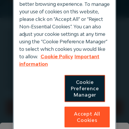
better browsing experience. To manage
your use of cookies on this website,
please click on “Accept All” or “Reject
Non-Essential Cookies”. You can also
Pensionskassen, Sterbekassen und
adjust your cookie settings at any time
Versorgungswerke dürfen nun bis zu fünf Prozent
using the “Cookie Preference Manager”
ihres Sicherungsvermögens gezielt in
to select which cookies you would like
Infrastrukturanlagen investieren. Gregor Kurth von
to allow.
Cookie Policy
Important
Igneo Infrastructure Partners erwartet, dass die
information
Gewichtung von Infrastruktur im Portfolio
betrieblicher Vorsorgeeinrichtungen dadurch
Cookie
dauerhaft ansteigt.
Preference
Manager
Tagesspiegel Background-Website
Accept All
Cookies